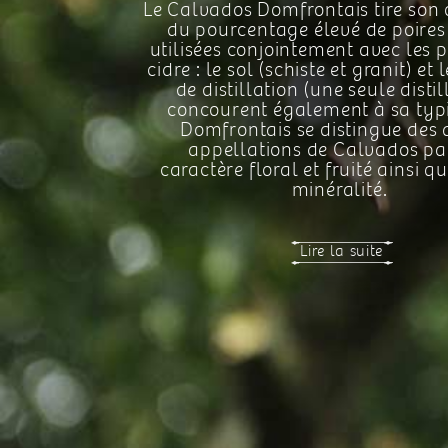
Le Calvados Domfrontais tire son o
du pourcentage élevé de poires
utilisées conjointement avec les
cidre : le sol (schiste et granit) et
de distillation (une seule distil
concourent également à sa typi
Domfrontais se distingue des 
appellations de Calvados pa
caractère floral et fruité ainsi q
minéralité.
Lire la suite