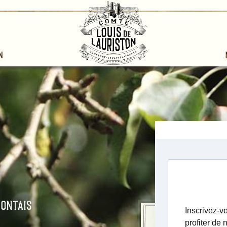
n
Depuis des siècles, les paysans du Domfrontais produisent le calvados en
associant une forte proportion de poires aux pommes à cidre. Les poires
semblent être entrées dans la fabrication des Calvados à partir du XIVe
siècle. La spécificité du Calvados Domfrontais fut reconnue dès 1942 par
une appellation réglementée " Calvados du Domfrontais ". Le Domfrontais
est une région qui se caractérise par l'importance des vergers à poiriers.
Cette particularité a toujours conféré aux calvados de cette région un
caractère unique très apprécié des connaisseurs.
Le système mis en place en 1942 qui reconnaissait une Appellation
Contrôlée Calvados du Pays d'Auge et 10 Appellations Calvados
Réglementée fut jugé trop complexe. Une réforme intervint en 1984 ; elle
supprima les 10 appellations réglementées sous régionales pour leur
rontais
substituer une nouvelle Appellation d'Origine Contrôlée " Calvados ". Seul
le Calvados du Domfrontais, compte tenu de sa notoriété, aurait pu être
préservé. Mais à l'époque, les producteurs du Domfrontais n'avaient pas su