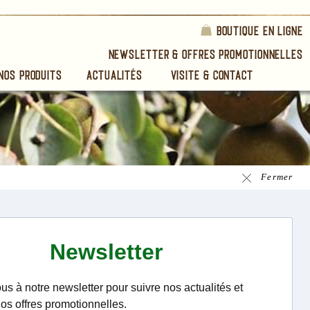
Boutique en ligne
Newsletter & Offres Promotionnelles
Nos Produits
Actualités
Visite & Contact
Fermer
Maurice Chevret se mirent alors en quête d'une personne pour cond
dossier. Il leur apparut que le fondateur des Chais du Verger Norm
Comte Louis de Lauriston, était particulièrement qualifié pour cette 
Fermer
: homme généreux et qui aimait sa région, il accepta finaleme
proposa aux suffrages des producteurs et devint le premier présid
Syndicat Professionnel des Producteurs de Calvados de Domfront en
Le syndicat transmit le 13 janvier 1992 à l'INAO une dema
reconnaissance en AOC du Calvados du Domfrontais et la Comm
d'Enquête présidée par Monsieur Chiron remit un rapport au 
National en juin 1993 qui concluait sur un avis favorable.
Il faudra toutefois attendre le décret du 31 décembre 1997 pour qu
Appellation soit finalement reconnue. Louis de Lauriston, qui déc
février 1997 n'aura pas vu l'aboutissement de ses efforts. Maurice 
accepta la présidence du Syndicat du Calvados Domfrontais, j
l'obtention de l'AOC et Gérard Leroyer lui succéda en 1998.