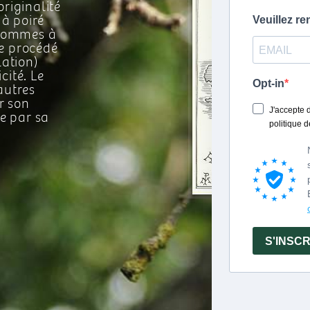
riginalité
montrer une volonté suffisante pour définir la spécificité de leur Calvados
afin de revendiquer une Appellation d'Origine Contrôlée Calvados du
 à poiré
Domfrontais. Ce manque de motivation n'était peut-être pas étranger au
 pommes à
fait que la région du Domfrontais était encore le théâtre d'une activité
 le procédé
significative de production clandestine. Cette solution ne fut donc pas
lation)
retenue par la Commission d'Enquête, et seule la mention " production
fermière du Domfrontais " pouvait être indiquée sur l'étiquette du Calvados
cité. Le
de cette région moyennant le respect de certaines prescriptions.
autres
Quelques-uns déplorèrent cette occasion manquée, au premier rang
r son
desquels Jean Pinchon, alors Président National de l'INAO et Président du
ue par sa
Bureau National des Calvados, et Alain Lecornu, Directeur du Bureau
National du Calvados. Le principe d'une nouvelle réforme d'ensemble des
aires des AOC de Calvados ayant été décidé, Jean Pinchon et Alain Lecornu
encouragent Christian Drouin, producteur de calvados en Pays d'Auge, à
s'intéresser au Calvados du Domfrontais. Ils lui suggèrent d'engager un
partenariat avec Les Chais du Verger Normand de Domfront et de motiver
les producteurs à créer un syndicat professionnel qui revendiquerait cette
appellation. Le Président des Chais du Verger Normand, Maurice Chevret,
accueillit ce projet avec enthousiasme. Christian Drouin et