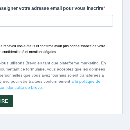
samedi de 9h à 12h
e 14h à 18h
les groupes
réservation
0)2-33-38-53-96,
(0)2-33-37-99-97
vados-lauriston.com
 professionnel
aume Drouin
(0)2 31 64 30 05
calvados-lauriston.com