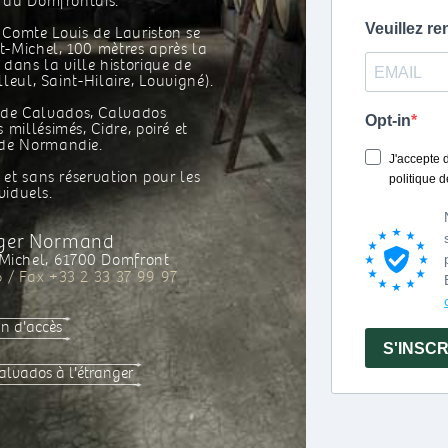
 du Domfrontais.
Comte Louis de Lauriston se
Du lundi au 
t-Michel, 100 mètres après la
et d
dans la ville historique de
lleul, Saint-Hilaire, Louvigné).
 de Calvados, Calvados
millésimés, Cidre, poiré et
de Normandie.
Pour 
sur 
s et sans réservation pour les
Tel: +33 (
viduels.
Fax: +33 
m.brunet@cal
rger Normand
Michel, 61700 Domfront
Contact
6 / Fax +33 2 33 37 99 97
Guill
Tel : +33 
guillaumedrouin@
n d'accès
alvados à l'étranger