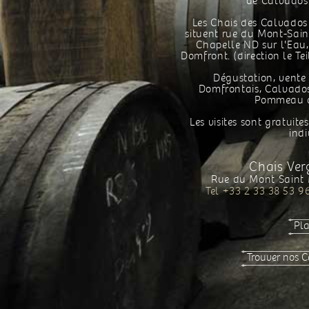
de Calvados
Les Chais des Calvados 
situent rue du Mont-Sain
Chapelle ND sur l'Eau, 
Domfront. (direction le Tei
Dégustation, vente
Domfrontais, Calvados 
Pommeau 
Les visites sont gratuite
indi
Chais Ve
Rue du Mont Saint 
Tel +33 2 33 38 53 9
Pla
Trouver nos C