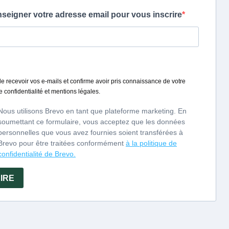
 der Familie Drouin erzeugt die Calvadosbrennerei
auriston in Domfront in der Normandie einen der
besten Calvados Domfrontais,
idre, Poiré und Pommeau de Normandie.
omte Louis de Lauriston
_________________
beigemischten Birnen entstehen Destillate, deren
 einmalige Calvados-Kollektion aus Domfrontais
bilden.