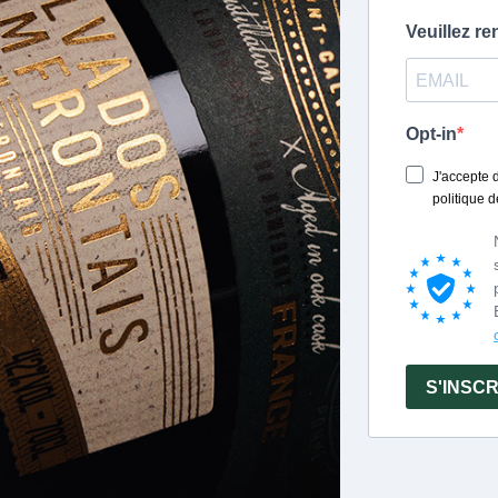
Unter der Leitung
Comte Louis de L
dazu C
C
Aus Äpfeln und 
Jahrgänge eine