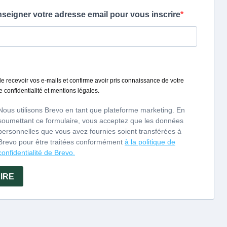
nale épicée et fruitée
nationales - 1000 Vins
ologues 2008, éditions
gé aux reflets dorés,
e poire et de pomme. La
reuse développe des
i lesquelles domine
16 (Royaume Uni)
6 (Belgique)