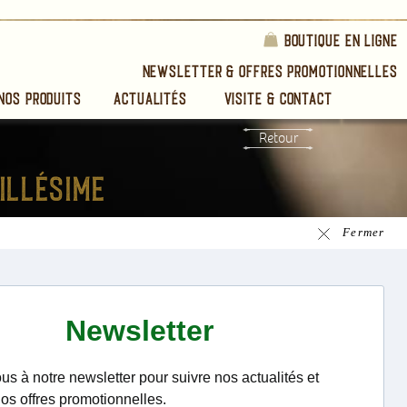
Boutique en ligne
Newsletter & Offres Promotionnelles
Nos Produits
Actualités
Visite & Contact
Retour
Fermer
frontais
 Lauriston
lard - Edition 2010 :
u. Nez marqué par le
 de cire d'abeille, la
ilibre, une certaine