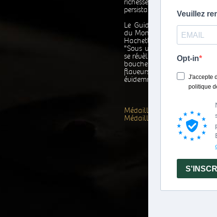
richesse, on apprécie sa fi
persistante".
Le Guide des Vinalies Inter
du Monde, sélection des Oen
Hachette :
"Sous une robe caramel oran
se révèle un nez de poivre, d
bouche pleine et chaleu
flaveurs complexes parm
évidemment la pomme".
Médaille d'Argent, IWSC 20
Médaille d'Or, Bruxelles 200