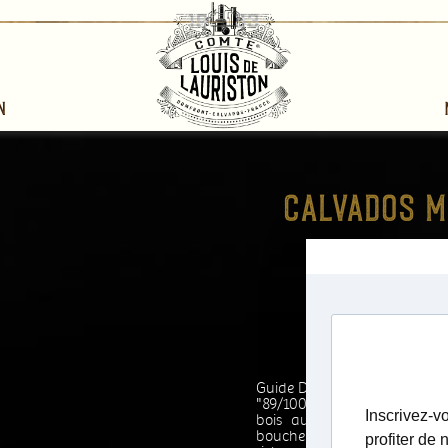
n
1993
Calvados Dom
Comte Louis de
Guide Des Vins Gilbert & Gail
"89/100 - Robe doré souten
bois aux accents de résine,
bouche séduit par son équ