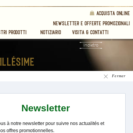
Acquista online
Newsletter e offerte promozionali
stri prodotti
Notiziario
Visita & Contatti
Indietro
Fermer
frontais
 Lauriston
lard - Edizione 2010:
stenuto. Naso marcato
sina, di cera d'api, la
quilibrio, una certa