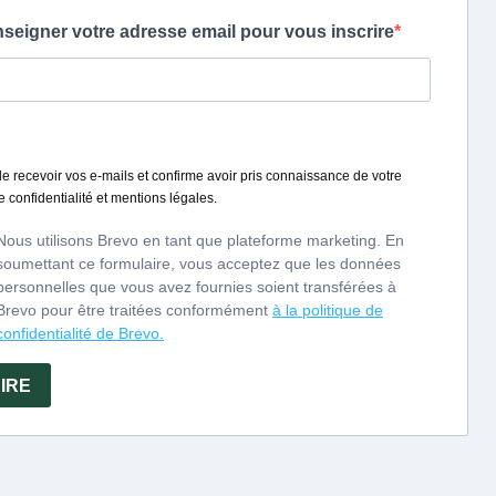
 nota finale speziata e
nationales - 1000 Vins
s Oenologues 2008,
aramello aranciato dai
naso di pepe, pera e di
orosa sviluppa aromi
turalmente la mela ».
016 (UK)
06 (Belgio)