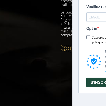
ricchezza, si apprezza la sua
fruttata persistente ».
Le Guide des Vinalies Inter
du Monde, sélection de
Edizione Hachette:
« Dietro a una robe color c
riflessi dorati si rivela un 
mela. La bocca piena e cal
complessi, tra cui domina na
Medaglia d'Argento, IWSC 2
Medaglia d'Oro, Bruxelles 20