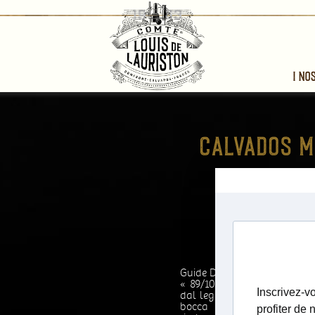
I no
1993
Calvados Dom
Comte Louis de
Guide Des Vins Gilbert & Gail
« 89/100 - Abito dorato so
dal legno, dagli accenti di re
bocca seduce con il suo e