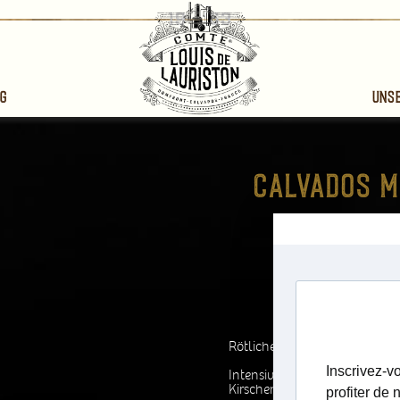
g
Uns
1981
Calvados Dom
Comte Louis de
Rötlicher Bernstein.
Intensive Geruchsnoten
Kirschen.