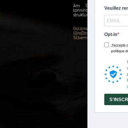
Am Gaumen entfaltet e
tanninbetont, großzüg
strukturiert.
Goldmedaille, I.W.S
(Großbritannien)
Silbermedaille, Bruxelles 201