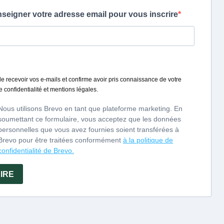
r sich kraftvoll,
ig und wunderbar
.C. London 2011
1 (Belgien)