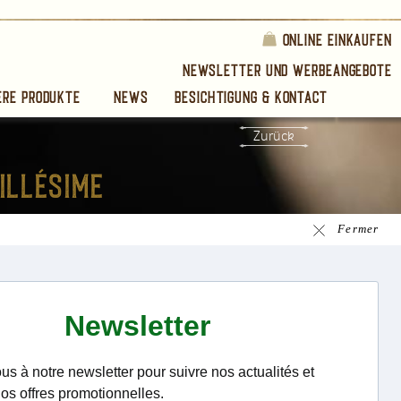
Online einkaufen
Newsletter und Werbeangebote
ere produkte
News
Besichtigung & Kontact
Zurück
Fermer
frontais
 Lauriston
 von Reispuder und