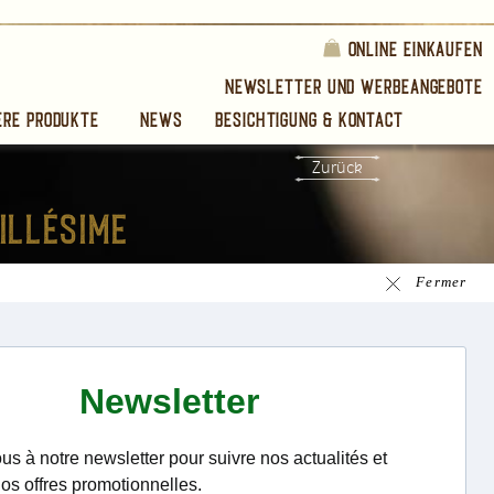
Online einkaufen
Newsletter und Werbeangebote
ere produkte
News
Besichtigung & Kontact
Zurück
Fermer
frontais
 Lauriston
e. Noten von Melone,