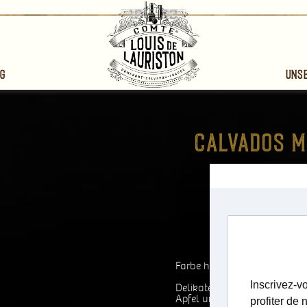
g
Uns
2001
Calvados Dom
Comte Louis de
Farbe helles Gold.
Delikate fruchtbetonte Nas
Apfel und Fruchtgelee.