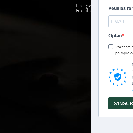
Ein geschmacklicher Gen
Frucht und Biss.