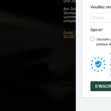
und Jasmin.
Am Gaumen gefällt dieser 
Säurespiel und Typizitä
wunderbarer Länge. Blumig
umspielen seinen vollen Bir
Guide Des Vins Gilbert & Gai
91/100