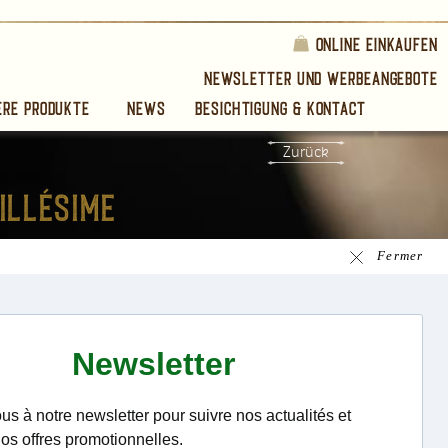
Online einkaufen
Newsletter und Werbeangebote
ere produkte
News
Besichtigung & Kontact
Zurück
Fermer
frontais
 Lauriston
ombinierten Noten von
ach begleitet von Tee