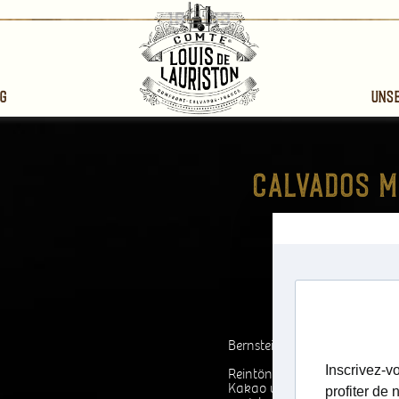
g
Uns
1992
Calvados Dom
Comte Louis de
Bernsteinfarben.
Reintöniger Duft aus fein k
Kakao und Birne, nach und n