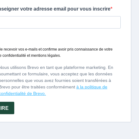
Jahrgang mit schönem
t, mit Eleganz und
e und würzige Aromen
nengeschmack.
llard - Edition 2013 :